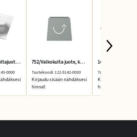
MWG588 valkokultajuote 705 - 720 °C, medium
752/Valkokulta juote, kova 2 g, 970-1020 °C
143-0000
Tuotekoodi: 122-5142-0030
Tuotekoodi: 1-CF14K
nähdäksesi
Kirjaudu sisään nähdäksesi
Kirjaudu sisään nä
hinnat
hinnat