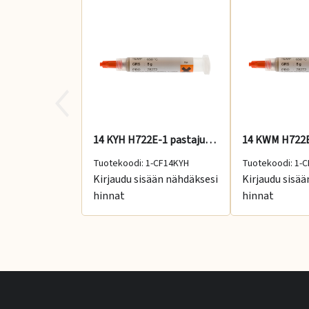
14 KYH H722E-1 pastajuote 8 g, 785 °C, kova
Tuotekoodi: 1-CF14KYH
Tuotekoodi: 1-
Kirjaudu sisään nähdäksesi
Kirjaudu sisä
hinnat
hinnat