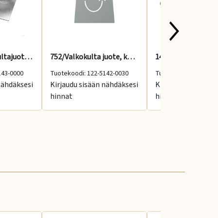
MWG588 valkokultajuote 705 - 720 °C, medium
752/Valkokulta juote, kova 2 g, 970-1020 °C
143-0000
Tuotekoodi: 122-5142-0030
Tuotekoodi: 1-CF14K
nähdäksesi
Kirjaudu sisään nähdäksesi
Kirjaudu sisään nä
hinnat
hinnat