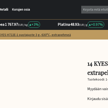
Metalli
Korujen osia
ea
1 767.97
+
3%
Platina
48.93
+
0.97%
EUR / kg
EUR / g
KYES H722E-1 pastajuote 3 g, 630°C, extrapehmeä
14 KYES
extrap
Tuotekoodi: 1
Myydään vain 
Kirjaudu sis