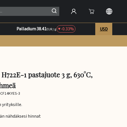
Palladium
38.41
-0.33%
USD
EUR / g
 H722E-1 pastajuote 3 g, 630°C,
ehmeä
-CF14KYES-3
yrityksille.
ään nähdäksesi hinnat