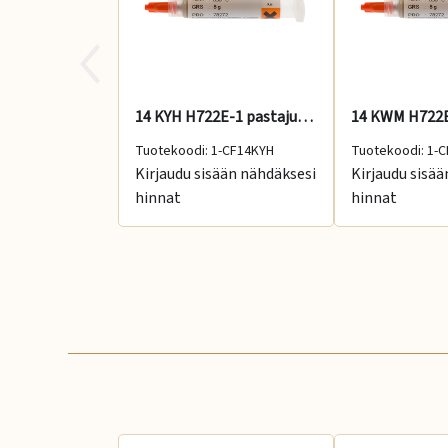
14 KYH H722E-1 pastajuote 8 g, 785 °C, kova
Tuotekoodi: 1-CF14KYH
Tuotekoodi: 1-
Kirjaudu sisään nähdäksesi
Kirjaudu sisä
hinnat
hinnat