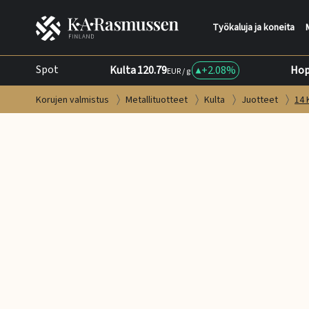
Työkaluja ja koneita
Spot
Kulta
120.79
+
2.08%
Hop
EUR / g
Korujen valmistus
Metallituotteet
Kulta
Juotteet
14 