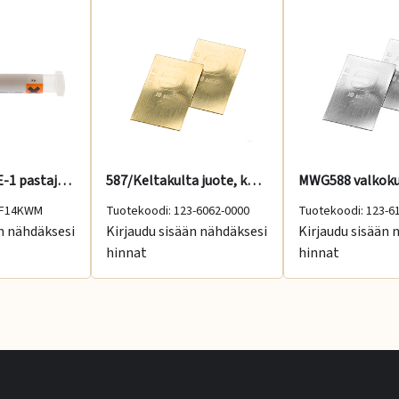
14 KWM H722E-1 pastajuote 8 g, 770 °C, medium
587/Keltakulta juote, kova 2 g, 770-830 °C
CF14KWM
Tuotekoodi: 123-6062-0000
Tuotekoodi: 123-6
än nähdäksesi
Kirjaudu sisään nähdäksesi
Kirjaudu sisään 
hinnat
hinnat