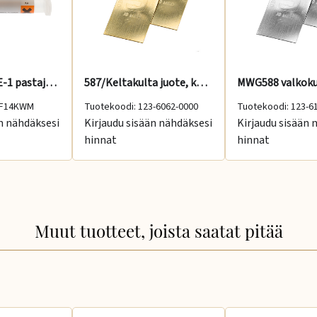
14 KWM H722E-1 pastajuote 8 g, 770 °C, medium
587/Keltakulta juote, kova 2 g, 770-830 °C
CF14KWM
Tuotekoodi: 123-6062-0000
Tuotekoodi: 123-6
än nähdäksesi
Kirjaudu sisään nähdäksesi
Kirjaudu sisään 
hinnat
hinnat
Muut tuotteet, joista saatat pitää