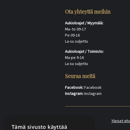
Ota yhteyttä meihin
Aukioloajat / Myymälä:
Ma–to 09-17
Pe 09-16
La-su suljettu
Aukioloajat / Toimisto:
Ma-pe 9-16
La-su suljettu
Seuraa meitä
Facebook:
Facebook
Instagram:
Instagram
Yleiset eh
Tämä sivusto käyttää