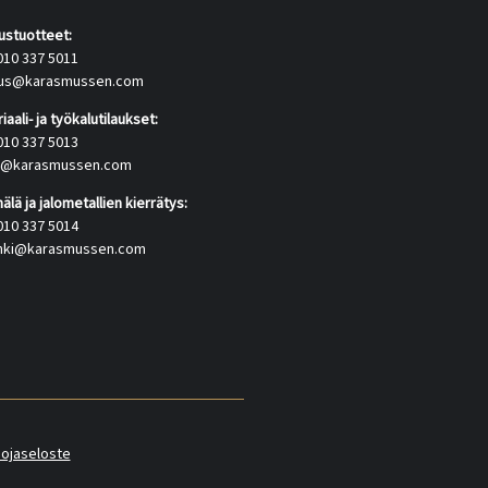
tustuotteet:
010 337 5011
itus@karasmussen.com
iaali- ja työkalutilaukset:
010 337 5013
us@karasmussen.com
lä ja jalometallien kierrätys:
010 337 5014
inki@karasmussen.com
uojaseloste