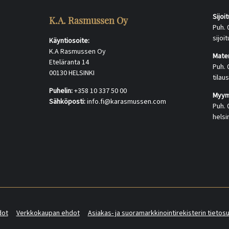
Sijoi
K.A. Rasmussen Oy
Puh. 
sijo
Käyntiosoite:
K.A Rasmussen Oy
Mater
Eteläranta 14
Puh. 
00130 HELSINKI
tila
Puhelin:
+358 10 337 50 00
Myymä
Sähköposti:
info.fi@karasmussen.com
Puh. 
hels
dot
Verkkokaupan ehdot
Asiakas- ja suoramarkkinointirekisterin tietos