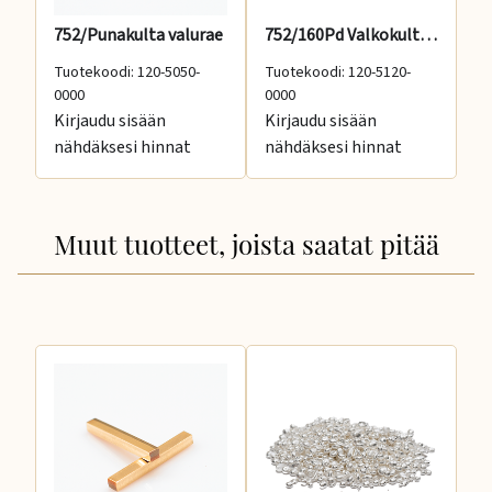
752/Punakulta valurae
752/160Pd Valkokulta valurae
58
Tuotekoodi: 120-5050-
Tuotekoodi: 120-5120-
Tu
0000
0000
00
Kirjaudu sisään
Kirjaudu sisään
Ki
nähdäksesi hinnat
nähdäksesi hinnat
nä
Muut tuotteet, joista saatat pitää