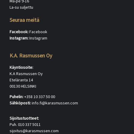
Ma-pe 9-16
La-su suljettu
Seuraa meitä
Facebook:
Facebook
Instagram:
Instagram
K.A. Rasmussen Oy
Käyntiosoite:
K.A Rasmussen Oy
Eteläranta 14
00130 HELSINKI
Puhelin:
+358 10 337 50 00
Sähköposti:
info.fi@karasmussen.com
Sijoitustuotteet:
Puh. 010 337 5011
sijoitus@karasmussen.com