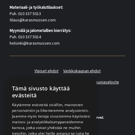
Materiaali- ja työkalutilaukset:
Puh. 010 337 5013
tilaus@karasmussen.com
Myymälä ja jalometallien kierrätys:
Puh. 010 337 5014
helsinki@karasmussen.com
Yleiset ehdot
Verkkokaupan ehdot
Asiakas- ja suoramarkkinointirekisterin tietosuojaseloste
Tämä sivusto käyttää
evästeitä
Käytämme evästeitä sisällön, mainosten
personointiin ja liikenteemme analysointiin.
Jaamme myös tietoja sivustomme käytöstäsi
© 2020-2026 K.A.Rasmussen. All rights reserved.
mainos- ja analytiikkakumppaneidemme
kanssa, jotka voivat yhdistää ne muihin
tietoihin, jotka olet heille antanut tai joita he