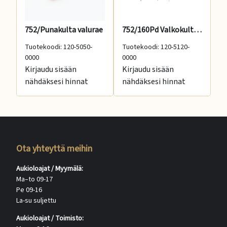
752/Punakulta valurae
752/160Pd Valkokulta valurae
58
Tuotekoodi: 120-5050-
Tuotekoodi: 120-5120-
Tu
0000
0000
00
Kirjaudu sisään
Kirjaudu sisään
Ki
nähdäksesi hinnat
nähdäksesi hinnat
nä
Ota yhteyttä meihin
Aukioloajat / Myymälä:
Ma–to 09-17
Pe 09-16
La-su suljettu
Aukioloajat / Toimisto: