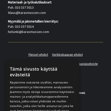
Materiaali- ja työkalutilaukset:
Puh. 010 337 5013
tilaus@karasmussen.com
Myymälä ja jalometallien kierrätys:
Puh. 010 337 5014
helsinki@karasmussen.com
Yleiset ehdot
Verkkokaupan ehdot
Asiakas- ja suoramarkkinointirekisterin tietosuojaseloste
Tämä sivusto käyttää
evästeitä
Käytämme evästeitä sisällön, mainosten
personointiin ja liikenteemme analysointiin.
Jaamme myös tietoja sivustomme käytöstäsi
© 2020-2026 K.A.Rasmussen. All rights reserved.
mainos- ja analytiikkakumppaneidemme
kanssa, jotka voivat yhdistää ne muihin
tietoihin, jotka olet heille antanut tai joita he
ovat keränneet käyttäessäsi palveluitaan.