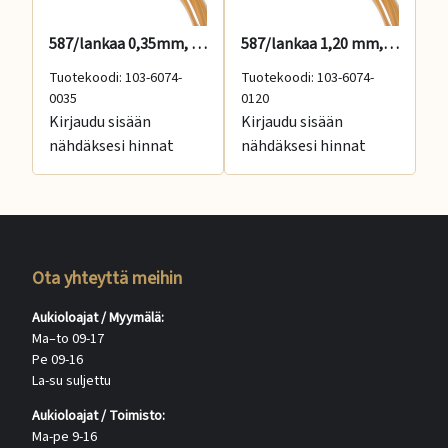
587/lankaa 0,35mm, Suomiväri
587/lankaa 1,20 mm, Suomiväri
Tuotekoodi: 103-6074-
Tuotekoodi: 103-6074-
Tu
0035
0120
01
Kirjaudu sisään
Kirjaudu sisään
Ki
nähdäksesi hinnat
nähdäksesi hinnat
nä
Ota yhteyttä meihin
Aukioloajat / Myymälä:
Ma–to 09-17
Pe 09-16
La-su suljettu
Aukioloajat / Toimisto:
Ma-pe 9-16