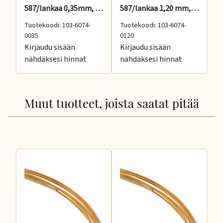
587/lankaa 0,35mm, Suomiväri
587/lankaa 1,20 mm, Suomiväri
Tuotekoodi: 103-6074-
Tuotekoodi: 103-6074-
Tu
0035
0120
01
Kirjaudu sisään
Kirjaudu sisään
Ki
nähdäksesi hinnat
nähdäksesi hinnat
nä
Muut tuotteet, joista saatat pitää