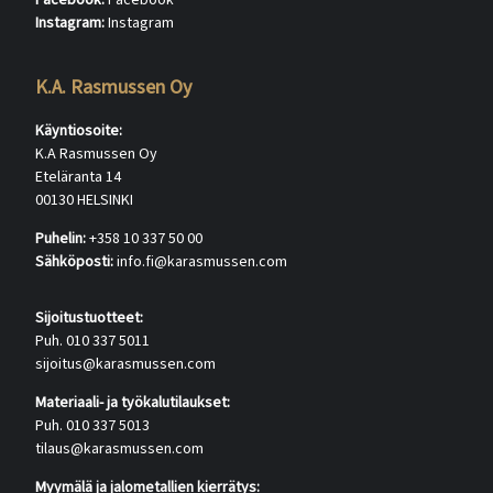
Facebook:
Facebook
Instagram:
Instagram
K.A. Rasmussen Oy
Käyntiosoite:
K.A Rasmussen Oy
Eteläranta 14
00130 HELSINKI
Puhelin:
+358 10 337 50 00
Sähköposti:
info.fi@karasmussen.com
Sijoitustuotteet:
Puh. 010 337 5011
sijoitus@karasmussen.com
Materiaali- ja työkalutilaukset:
Puh. 010 337 5013
tilaus@karasmussen.com
Myymälä ja jalometallien kierrätys: