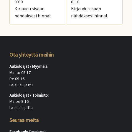
0080
0110
01
Kirjaudu sisään
Kirjaudu sisään
Ki
nähdäksesi hinnat
nähdäksesi hinnat
nä
Ota yhteyttä meihin
Aukioloajat / Myymälä:
Ma–to 09-17
Pe 09-16
La-su suljettu
Aukioloajat / Toimisto:
Ma-pe 9-16
La-su suljettu
Seuraa meitä