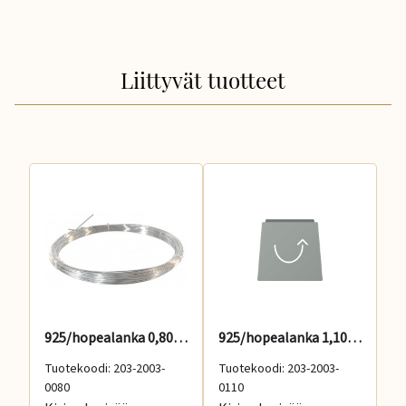
Liittyvät tuotteet
925/hopealanka 0,80mm, medium
925/hopealanka 1,10mm, medium
Tuotekoodi: 203-2003-
Tuotekoodi: 203-2003-
Tu
0080
0110
01