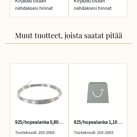
Kirjaudu sisään
Kirjaudu sisään
Ki
nähdäksesi hinnat
nähdäksesi hinnat
nä
Muut tuotteet, joista saatat pitää
925/hopealanka 0,80mm, medium
925/hopealanka 1,10mm, medium
Tuotekoodi: 203-2003-
Tuotekoodi: 203-2003-
Tu