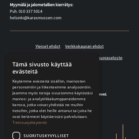
Myymälä ja jalometallien kierrätys:
Puh. 010 337 5014
helsinki@karasmussen.com
Yleiset ehdot
Verkkokaupan ehdot
Asiakas- ja suoramarkkinointirekisterin tietosuojaseloste
Tämä sivusto käyttää
evästeitä
Käytämme evästeitä sisällön, mainosten
personointiin ja liikenteemme analysointiin.
Jaamme myös tietoja sivustomme käytöstäsi
© 2020-2026 K.A.Rasmussen. All rights reserved.
mainos- ja analytiikkakumppaneidemme
kanssa, jotka voivat yhdistää ne muihin
tietoihin, jotka olet heille antanut tai joita he
ovat keränneet käyttäessäsi palveluitaan.
Tietosuojakäytäntö
SUORITUSKYVYLLISET