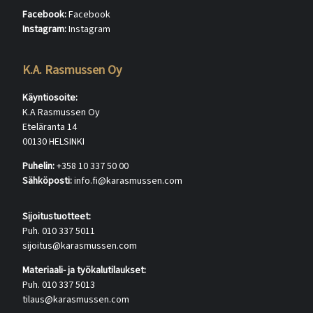
Facebook:
Facebook
Instagram:
Instagram
K.A. Rasmussen Oy
Käyntiosoite:
K.A Rasmussen Oy
Eteläranta 14
00130 HELSINKI
Puhelin:
+358 10 337 50 00
Sähköposti:
info.fi@karasmussen.com
Sijoitustuotteet:
Puh. 010 337 5011
sijoitus@karasmussen.com
Materiaali- ja työkalutilaukset:
Puh. 010 337 5013
tilaus@karasmussen.com