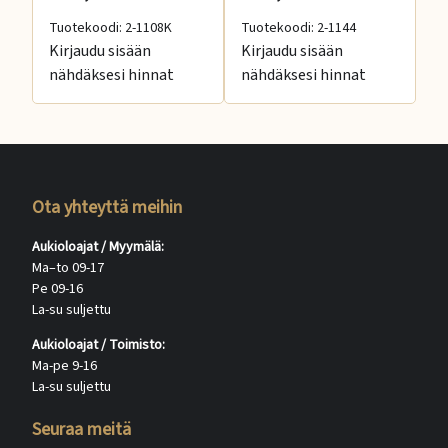
Tuotekoodi: 2-1108K
Tuotekoodi: 2-1144
Tu
Kirjaudu sisään
Kirjaudu sisään
Ki
nähdäksesi hinnat
nähdäksesi hinnat
nä
Ota yhteyttä meihin
Aukioloajat / Myymälä:
Ma–to 09-17
Pe 09-16
La-su suljettu
Aukioloajat / Toimisto:
Ma-pe 9-16
La-su suljettu
Seuraa meitä