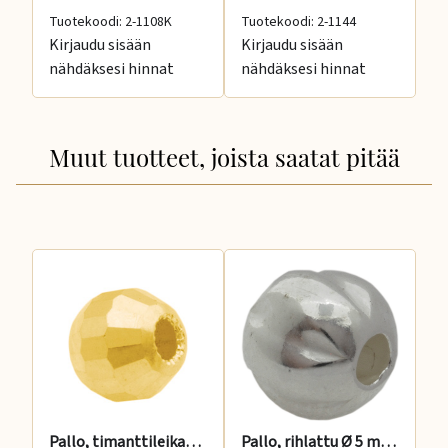
Tuotekoodi: 2-1108K
Tuotekoodi: 2-1144
Tu
Kirjaudu sisään
Kirjaudu sisään
Ki
nähdäksesi hinnat
nähdäksesi hinnat
nä
Muut tuotteet, joista saatat pitää
Pallo, timanttileikattu 6 mm 14 K
Pallo, rihlattu Ø 5 mm, 2 reikää, 925 hopea