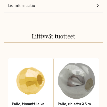
Lisäinformaatio
Liittyvät tuotteet
Pallo, timanttileikattu 6 mm 14 K
Pallo, rihlattu Ø 5 mm, 2 reikää, 925 hopea