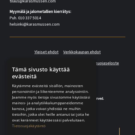
tilaus@karasmussen.com
Myymälä ja jalometallien kierrätys:
Puh. 010 337 5014
helsinki@karasmussen.com
Yleiset ehdot
Verkkokaupan ehdot
Asiakas- ja suoramarkkinointirekisterin tietosuojaseloste
Tämä sivusto käyttää
evästeitä
Käytämme evästeitä sisällön, mainosten
personointiin ja liikenteemme analysointiin.
Jaamme myös tietoja sivustomme käytöstäsi
© 2020-2026 K.A.Rasmussen. All rights reserved.
mainos- ja analytiikkakumppaneidemme
kanssa, jotka voivat yhdistää ne muihin
tietoihin, jotka olet heille antanut tai joita he
ovat keränneet käyttäessäsi palveluitaan.
Tietosuojakäytäntö