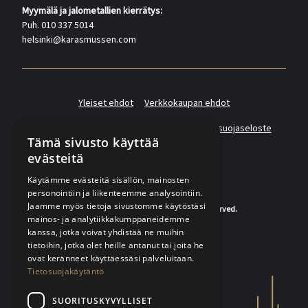
Myymälä ja jalometallien kierrätys:
Puh. 010 337 5014
helsinki@karasmussen.com
Yleiset ehdot
Verkkokaupan ehdot
Asiakas- ja suoramarkkinointirekisterin tietosuojaseloste
Tämä sivusto käyttää
evästeitä
Käytämme evästeitä sisällön, mainosten
personointiin ja liikenteemme analysointiin.
Jaamme myös tietoja sivustomme käytöstäsi
© 2020-2026 K.A.Rasmussen. All rights reserved.
mainos- ja analytiikkakumppaneidemme
kanssa, jotka voivat yhdistää ne muihin
tietoihin, jotka olet heille antanut tai joita he
ovat keränneet käyttäessäsi palveluitaan.
Tietosuojakäytäntö
SUORITUSKYVYLLISET