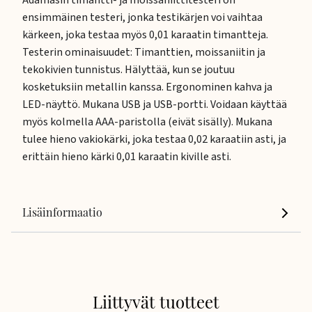
Adamasin timantti- ja moissaniittitesteri on
ensimmäinen testeri, jonka testikärjen voi vaihtaa
kärkeen, joka testaa myös 0,01 karaatin timantteja.
Testerin ominaisuudet: Timanttien, moissaniitin ja
tekokivien tunnistus. Hälyttää, kun se joutuu
kosketuksiin metallin kanssa. Ergonominen kahva ja
LED-näyttö. Mukana USB ja USB-portti. Voidaan käyttää
myös kolmella AAA-paristolla (eivät sisälly). Mukana
tulee hieno vakiokärki, joka testaa 0,02 karaatiin asti, ja
erittäin hieno kärki 0,01 karaatin kiville asti.
Lisäinformaatio
Liittyvät tuotteet