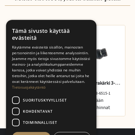
Tämä sivusto käyttää
evästeitä
Käytämme evästeitä sisällön, mainosten
personointiin ja liikenteemme analysointiin.
Jaamme myös tietoja sivustomme käytöstäsi
mainos- ja analytiikkakumppaneidemme
kanssa, jotka voivat yhdistää ne muihin
tietoihin, jotka olet heille antanut tai joita he
ovat keränneet käyttäessäsi palveluitaan.
Kivimitta, timanttiskaala, 0,1-2,0 ct
Adamas, varakärki 3-6515 testeriin
Tietosuojakäytäntö
Tuotekoodi: 3-610-01
Tuotekoodi: 3-6515-1
Tu
Kirjaudu sisään
Kirjaudu sisään
Ki
SUORITUSKYVYLLISET
nähdäksesi hinnat
nähdäksesi hinnat
nä
KOHDENTAVAT
TOIMINNALLISET