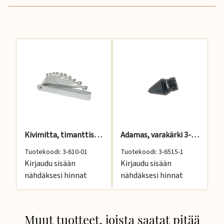
Kivimitta, timanttiskaala, 0,1-2,0 ct
Adamas, varakärki 3-6515 testeriin
Tuotekoodi: 3-610-01
Tuotekoodi: 3-6515-1
Tu
Kirjaudu sisään
Kirjaudu sisään
Ki
nähdäksesi hinnat
nähdäksesi hinnat
nä
Muut tuotteet, joista saatat pitää