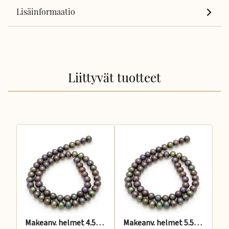
Lisäinformaatio
Liittyvät tuotteet
Makeanv. helmet 4.5-5 mm, pyöreähkö kirjava, 40 cm
Makeanv. helmet 5.5-6 mm, pyöreähkö kirjava, 40 cm