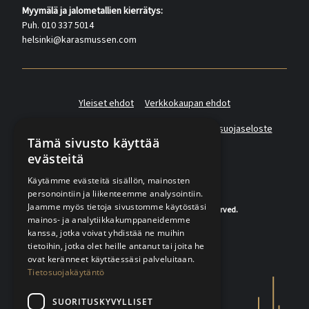
Myymälä ja jalometallien kierrätys:
Puh. 010 337 5014
helsinki@karasmussen.com
Yleiset ehdot
Verkkokaupan ehdot
Asiakas- ja suoramarkkinointirekisterin tietosuojaseloste
Tämä sivusto käyttää
evästeitä
Käytämme evästeitä sisällön, mainosten
personointiin ja liikenteemme analysointiin.
Jaamme myös tietoja sivustomme käytöstäsi
© 2020-2026 K.A.Rasmussen. All rights reserved.
mainos- ja analytiikkakumppaneidemme
kanssa, jotka voivat yhdistää ne muihin
tietoihin, jotka olet heille antanut tai joita he
ovat keränneet käyttäessäsi palveluitaan.
Tietosuojakäytäntö
SUORITUSKYVYLLISET