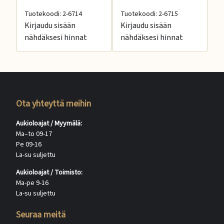
Tuotekoodi: 2-6714
Tuotekoodi: 2-6715
Tu
Kirjaudu sisään
Kirjaudu sisään
Ki
nähdäksesi hinnat
nähdäksesi hinnat
nä
Ota yhteyttä meihin
Aukioloajat / Myymälä:
Ma–to 09-17
Pe 09-16
La-su suljettu
Aukioloajat / Toimisto:
Ma-pe 9-16
La-su suljettu
Seuraa meitä