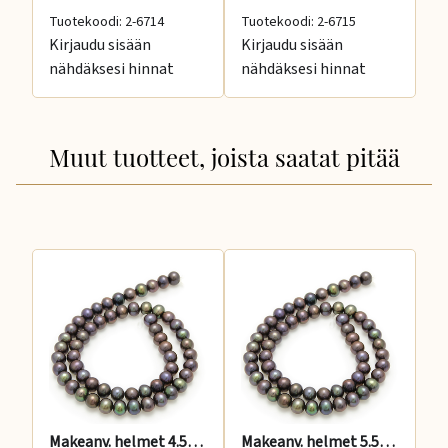
Tuotekoodi: 2-6714
Tuotekoodi: 2-6715
Tu
Kirjaudu sisään
Kirjaudu sisään
Ki
nähdäksesi hinnat
nähdäksesi hinnat
nä
Muut tuotteet, joista saatat pitää
Makeanv. helmet 4.5-5 mm, pyöreähkö kirjava, 40 cm
Makeanv. helmet 5.5-6 mm, pyöreähkö kirjava, 40 cm