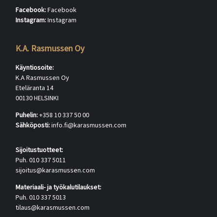
Facebook:
Facebook
Instagram:
Instagram
K.A. Rasmussen Oy
Käyntiosoite:
K.A Rasmussen Oy
Eteläranta 14
00130 HELSINKI
Puhelin:
+358 10 337 50 00
Sähköposti:
info.fi@karasmussen.com
Sijoitustuotteet:
Puh. 010 337 5011
sijoitus@karasmussen.com
Materiaali- ja työkalutilaukset:
Puh. 010 337 5013
tilaus@karasmussen.com