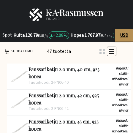
Spot
Kulta
120.79
+
2.08%
Hopea
1 767.97
+
3%
USD
P
EUR / g
EUR / kg
47 tuotetta
SUODATTIMET
Kirjaudu
Panssariketju 2.0 mm, 40 cm, 925
sisään
hopea
nähdäksesi
Tuotekoodi: 2-PN06-40
hinnat
Kirjaudu
Panssariketju 2.0 mm, 42 cm, 925
sisään
hopea
nähdäksesi
Tuotekoodi: 2-PN06-42
hinnat
Kirjaudu
Panssariketju 2.0 mm, 45 cm, 925
sisään
hopea
nähdäksesi