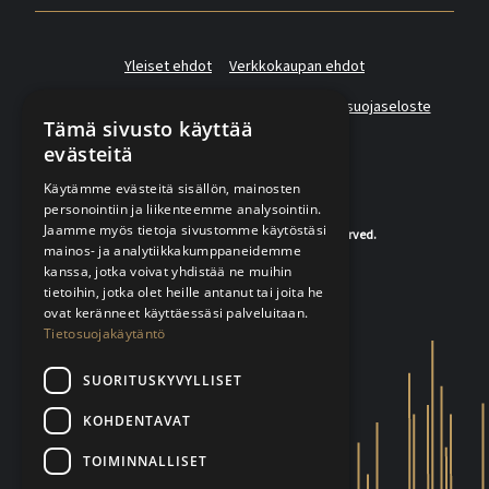
Yleiset ehdot
Verkkokaupan ehdot
Asiakas- ja suoramarkkinointirekisterin tietosuojaseloste
Tämä sivusto käyttää
evästeitä
Käytämme evästeitä sisällön, mainosten
personointiin ja liikenteemme analysointiin.
Jaamme myös tietoja sivustomme käytöstäsi
© 2020-2026 K.A.Rasmussen. All rights reserved.
mainos- ja analytiikkakumppaneidemme
kanssa, jotka voivat yhdistää ne muihin
tietoihin, jotka olet heille antanut tai joita he
ovat keränneet käyttäessäsi palveluitaan.
Tietosuojakäytäntö
SUORITUSKYVYLLISET
KOHDENTAVAT
TOIMINNALLISET