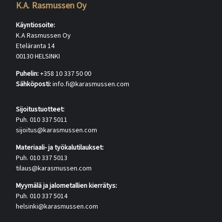
K.A. Rasmussen Oy
Käyntiosoite:
K.A Rasmussen Oy
Eteläranta 14
00130 HELSINKI
Puhelin:
+358 10 337 50 00
Sähköposti:
info.fi@karasmussen.com
Sijoitustuotteet:
Puh. 010 337 5011
sijoitus@karasmussen.com
Materiaali- ja työkalutilaukset:
Puh. 010 337 5013
tilaus@karasmussen.com
Myymälä ja jalometallien kierrätys:
Puh. 010 337 5014
helsinki@karasmussen.com