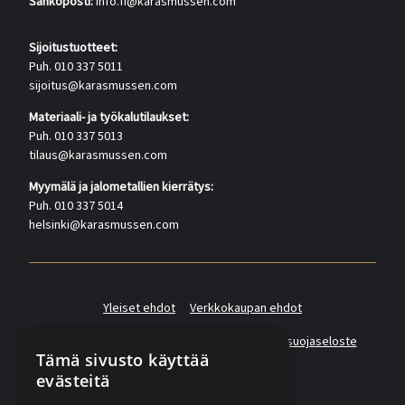
Sähköposti:
info.fi@karasmussen.com
Sijoitustuotteet:
Puh. 010 337 5011
sijoitus@karasmussen.com
Materiaali- ja työkalutilaukset:
Puh. 010 337 5013
tilaus@karasmussen.com
Myymälä ja jalometallien kierrätys:
Puh. 010 337 5014
helsinki@karasmussen.com
Yleiset ehdot
Verkkokaupan ehdot
Asiakas- ja suoramarkkinointirekisterin tietosuojaseloste
Tämä sivusto käyttää
evästeitä