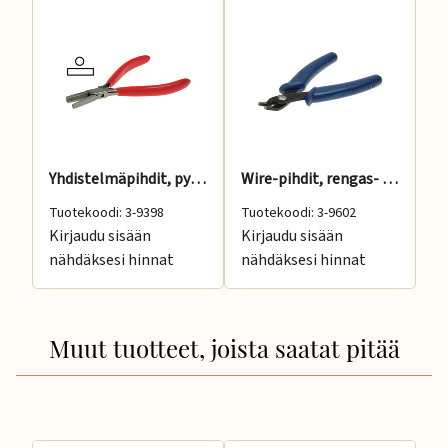
Yhdistelmäpihdit, pyöreä-latta, 130 mm
Wire-pihdit, rengas- ja putkiklemmarien kiinnityks
Tuotekoodi: 3-9398
Tuotekoodi: 3-9602
Tu
Kirjaudu sisään
Kirjaudu sisään
Ki
nähdäksesi hinnat
nähdäksesi hinnat
nä
Muut tuotteet, joista saatat pitää