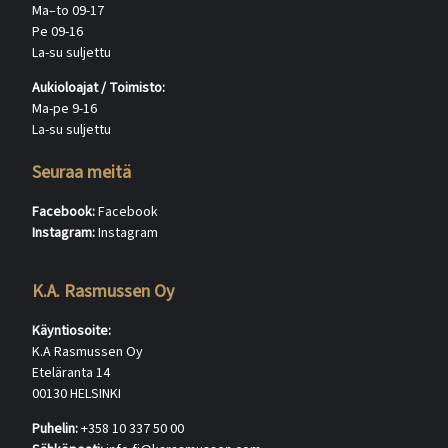
Ma–to 09-17
Pe 09-16
La-su suljettu
Aukioloajat / Toimisto:
Ma-pe 9-16
La-su suljettu
Seuraa meitä
Facebook:
Facebook
Instagram:
Instagram
K.A. Rasmussen Oy
Käyntiosoite:
K.A Rasmussen Oy
Eteläranta 14
00130 HELSINKI
Puhelin:
+358 10 337 50 00