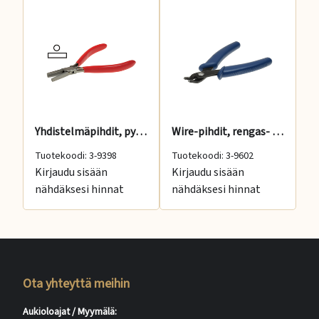
Yhdistelmäpihdit, pyöreä-latta, 130 mm
Wire-pihdit, rengas- ja putkiklemmarien kiinnityks
Tuotekoodi: 3-9398
Tuotekoodi: 3-9602
Tu
Kirjaudu sisään
Kirjaudu sisään
Ki
nähdäksesi hinnat
nähdäksesi hinnat
nä
Ota yhteyttä meihin
Aukioloajat / Myymälä: