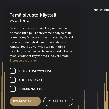
Yleiset eh
Tämä sivusto käyttää
evästeitä
Käytämme evästeitä sisällön, mainosten
personointiin ja liikenteemme analysointiin.
Jaamme myös tietoja sivustomme käytöstäsi
mainos- ja analytiikkakumppaneidemme
kanssa, jotka voivat yhdistää ne muihin
tietoihin, jotka olet heille antanut tai joita he
ovat keränneet käyttäessäsi palveluitaan.
Tietosuojakäytäntö
SUORITUSKYVYLLISET
KOHDENTAVAT
TOIMINNALLISET
HYVÄKSY KAIKKI
HYLKÄÄ KAIKKI