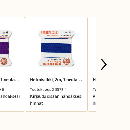
Helmisilkki, 2m, 1 neula, ametisti, No: 6
Helmisilkki, 2m, 1 neula, sininen, No: 4
0-6
Tuotekoodi: 2-9572-4
Tuotekoodi: 2-9572-6
nähdäksesi
Kirjaudu sisään nähdäksesi
Kirjaudu sisään nä
hinnat
hinnat