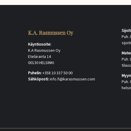
Sijoi
K.A. Rasmussen Oy
Puh. 
sijo
Käyntiosoite:
K.A Rasmussen Oy
Mater
Eteläranta 14
Puh. 
00130 HELSINKI
tila
Puhelin:
+358 10 337 50 00
Myymä
Sähköposti:
info.fi@karasmussen.com
Puh. 
hels