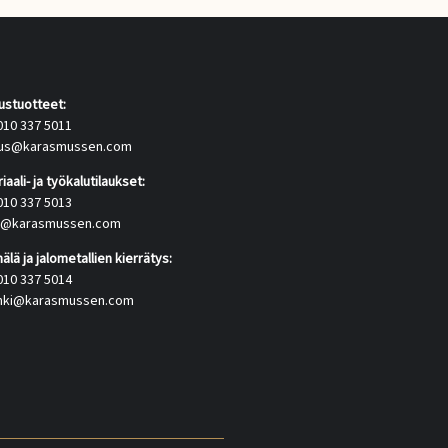
tustuotteet:
010 337 5011
itus@karasmussen.com
iaali- ja työkalutilaukset:
010 337 5013
us@karasmussen.com
lä ja jalometallien kierrätys:
010 337 5014
inki@karasmussen.com