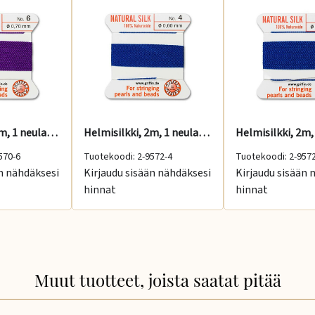
Helmisilkki, 2m, 1 neula, ametisti, No: 6
Helmisilkki, 2m, 1 neula, sininen, No: 4
570-6
Tuotekoodi: 2-9572-4
Tuotekoodi: 2-957
än nähdäksesi
Kirjaudu sisään nähdäksesi
Kirjaudu sisään 
hinnat
hinnat
Muut tuotteet, joista saatat pitää