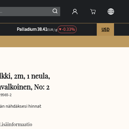
Palladium
38.41
-0.33%
USD
EUR / g
kki, 2m, 1 neula,
valkoinen, No: 2
-9565-2
ään nähdäksesi hinnat
Lisäinformaatio