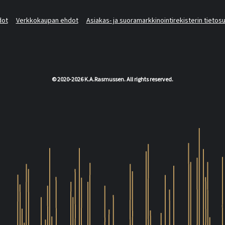
dot
Verkkokaupan ehdot
Asiakas- ja suoramarkkinointirekisterin tietos
© 2020-2026 K.A.Rasmussen. All rights reserved.