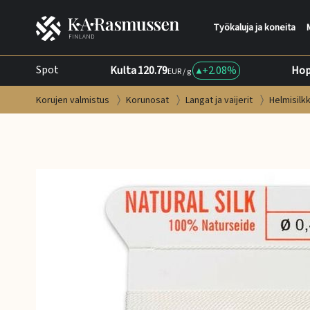
Työkaluja ja koneita
Spot
Kulta
120.79
+
2.08%
Hop
EUR / g
Korujen valmistus
Korunosat
Langat ja vaijerit
Helmisilk