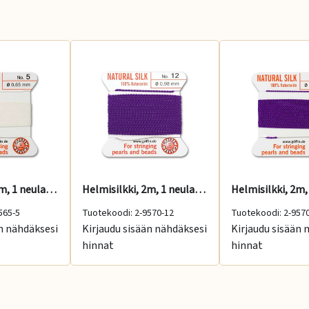
Helmisilkki, 2m, 1 neula, luonnonvalkoinen, No: 5
Helmisilkki, 2m, 1 neula, ametisti, No: 12
565-5
Tuotekoodi: 2-9570-12
Tuotekoodi: 2-957
än nähdäksesi
Kirjaudu sisään nähdäksesi
Kirjaudu sisään 
hinnat
hinnat