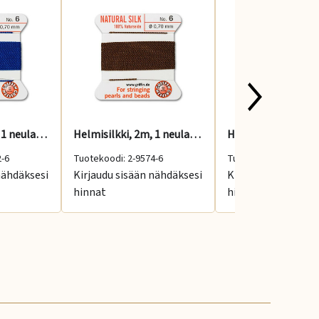
Helmisilkki, 2m, 1 neula, sininen, No: 6
Helmisilkki, 2m, 1 neula, ruskea, No: 6
2-6
Tuotekoodi: 2-9574-6
Tuotekoodi: 2-9565-1
nähdäksesi
Kirjaudu sisään nähdäksesi
Kirjaudu sisään nä
hinnat
hinnat