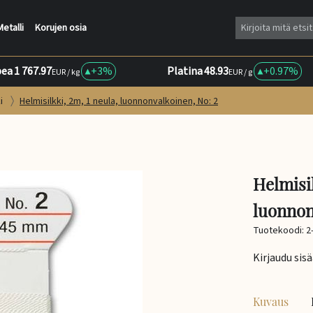
Metalli
Korujen osia
ea
1 767.97
+
3%
Platina
48.93
+
0.97%
EUR / kg
EUR / g
ki
Helmisilkki, 2m, 1 neula, luonnonvalkoinen, No: 2
Helmisil
luonnon
Tuotekoodi: 2
Kirjaudu sis
Kuvaus