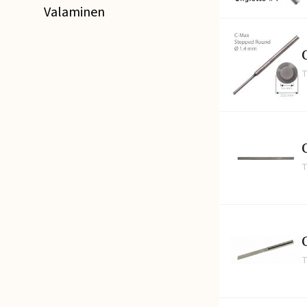
Valaminen
C
T
C
T
T