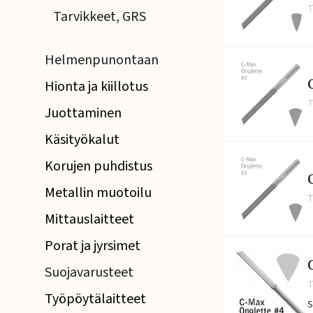
T
Tarvikkeet, GRS
Helmenpunontaan
C
Hionta ja kiillotus
T
Juottaminen
Käsityökalut
Korujen puhdistus
C
Metallin muotoilu
T
Mittauslaitteet
Porat ja jyrsimet
C
Suojavarusteet
T
Työpöytälaitteet
S