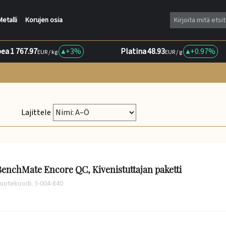
Metalli
Korujen osia
ea
1 767.97
+
3%
Platina
48.93
+
0.97%
EUR / kg
EUR / g
Lajittele
enchMate Encore QC, Kivenistuttajan paketti
uotekoodi: 3-004-840