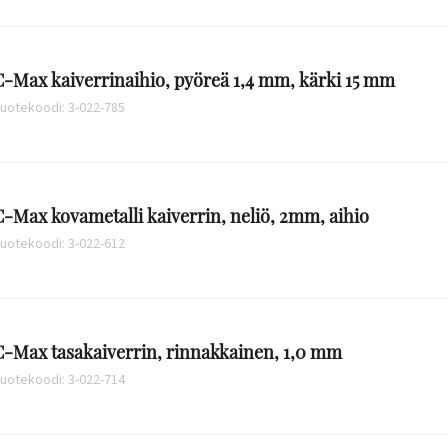
-Max kaiverrinaihio, pyöreä 1,4 mm, kärki 15 mm
uotekoodi: 3-022-785
-Max kovametalli kaiverrin, neliö, 2mm, aihio
uotekoodi: 3-022-612
C-Max tasakaiverrin, rinnakkainen, 1,0 mm
uotekoodi: 3-022-714