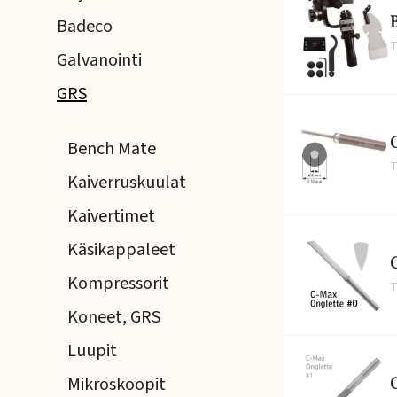
Badeco
T
Galvanointi
GRS
C
Bench Mate
T
Kaiverruskuulat
Kaivertimet
Käsikappaleet
Kompressorit
T
Koneet, GRS
Luupit
C
Mikroskoopit