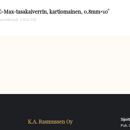
C-Max-tasakaiverrin, kartiomainen, 0.8mm×10°
uotekoodi: 3-022-726
Sijoi
K.A. Rasmussen Oy
Puh. 