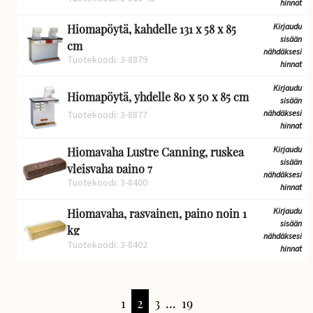
hinnat
Kirjaudu
Hiomapöytä, kahdelle 131 x 58 x 85
sisään
cm
nähdäksesi
Tuotekoodi: 3-8879
hinnat
Kirjaudu
Hiomapöytä, yhdelle 80 x 50 x 85 cm
sisään
nähdäksesi
Tuotekoodi: 3-8877
hinnat
Kirjaudu
Hiomavaha Lustre Canning, ruskea
sisään
yleisvaha paino 7
nähdäksesi
Tuotekoodi: 3-8400
hinnat
Kirjaudu
Hiomavaha, rasvainen, paino noin 1
sisään
kg
nähdäksesi
Tuotekoodi: 3-8402
hinnat
1
2
3
...
19