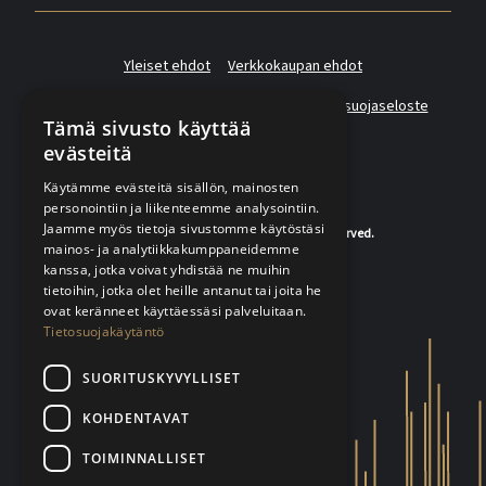
Yleiset ehdot
Verkkokaupan ehdot
Asiakas- ja suoramarkkinointirekisterin tietosuojaseloste
Tämä sivusto käyttää
evästeitä
Käytämme evästeitä sisällön, mainosten
personointiin ja liikenteemme analysointiin.
Jaamme myös tietoja sivustomme käytöstäsi
© 2020-2026 K.A.Rasmussen. All rights reserved.
mainos- ja analytiikkakumppaneidemme
kanssa, jotka voivat yhdistää ne muihin
tietoihin, jotka olet heille antanut tai joita he
ovat keränneet käyttäessäsi palveluitaan.
Tietosuojakäytäntö
SUORITUSKYVYLLISET
KOHDENTAVAT
TOIMINNALLISET