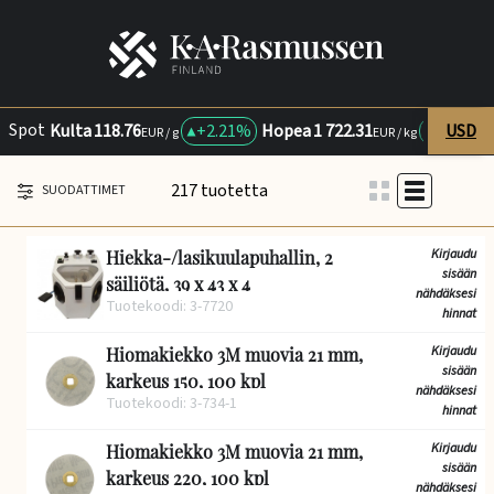
Spot
Kulta
118.76
+
2.21%
Hopea
1 722.31
+
0.04%
USD
EUR / g
EUR / kg
217 tuotetta
SUODATTIMET
Kirjaudu
Hiekka-/lasikuulapuhallin, 2
sisään
säiliötä, 39 x 43 x 4
nähdäksesi
Tuotekoodi: 3-7720
hinnat
Kirjaudu
Hiomakiekko 3M muovia 21 mm,
sisään
karkeus 150, 100 kpl
nähdäksesi
Tuotekoodi: 3-734-1
hinnat
Kirjaudu
Hiomakiekko 3M muovia 21 mm,
sisään
karkeus 220, 100 kpl
nähdäksesi