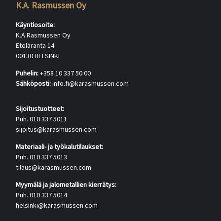
K.A. Rasmussen Oy
Käyntiosoite:
K.A Rasmussen Oy
Eteläranta 14
00130 HELSINKI
Puhelin:
+358 10 337 50 00
Sähköposti:
info.fi@karasmussen.com
Sijoitustuotteet:
Puh. 010 337 5011
sijoitus@karasmussen.com
Materiaali- ja työkalutilaukset:
Puh. 010 337 5013
tilaus@karasmussen.com
Myymälä ja jalometallien kierrätys:
Puh. 010 337 5014
helsinki@karasmussen.com