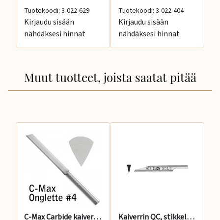
Tuotekoodi: 3-022-629
Tuotekoodi: 3-022-404
Tu
Kirjaudu sisään
Kirjaudu sisään
Ki
nähdäksesi hinnat
nähdäksesi hinnat
nä
Muut tuotteet, joista saatat pitää
C-Max Carbide kaiverrin onglette #4
Kaiverrin QC, stikkeli, teräväkärkinen 3, 2.16 mm,