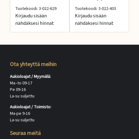
Tuotekoodi: 3-022-629
Tuotekoodi: 3-022-403
Tu
Kirjaudu sisään
Kirjaudu sisään
Ki
nähdäksesi hinnat
nähdäksesi hinnat
nä
Ota yhteyttä meihin
Aukioloajat / Myymälä:
Ma–to 09-17
Pe 09-16
La-su suljettu
Aukioloajat / Toimisto:
Ma-pe 9-16
La-su suljettu
Seuraa meitä