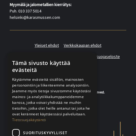
Myymälä ja jalometallien kierrätys:
Puh. 010 337 5014
helsinki@karasmussen.com
Yleiset ehdot
Verkkokaupan ehdot
Asiakas- ja suoramarkkinointirekisterin tietosuojaseloste
Tämä sivusto käyttää
evästeitä
Käytämme evästeitä sisällön, mainosten
personointiin ja liikenteemme analysointiin.
Jaamme myös tietoja sivustomme käytöstäsi
© 2020-2026 K.A.Rasmussen. All rights reserved.
mainos- ja analytiikkakumppaneidemme
kanssa, jotka voivat yhdistää ne muihin
tietoihin, jotka olet heille antanut tai joita he
ovat keränneet käyttäessäsi palveluitaan.
Tietosuojakäytäntö
SUORITUSKYVYLLISET