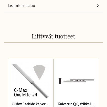
Lisäinformaatio
Liittyvät tuotteet
C-Max Carbide kaiverrin onglette #4
Kaiverrin QC, stikkeli, teräväkärkinen 4, 2.54 mm,