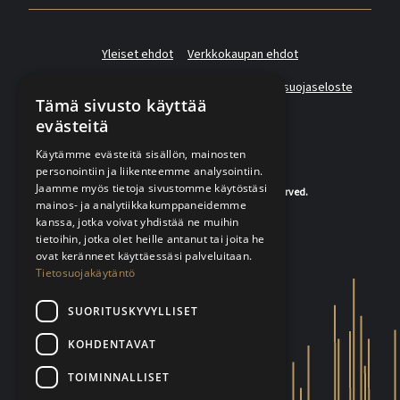
Yleiset ehdot
Verkkokaupan ehdot
Asiakas- ja suoramarkkinointirekisterin tietosuojaseloste
Tämä sivusto käyttää
evästeitä
Käytämme evästeitä sisällön, mainosten
personointiin ja liikenteemme analysointiin.
Jaamme myös tietoja sivustomme käytöstäsi
© 2020-2026 K.A.Rasmussen. All rights reserved.
mainos- ja analytiikkakumppaneidemme
kanssa, jotka voivat yhdistää ne muihin
tietoihin, jotka olet heille antanut tai joita he
ovat keränneet käyttäessäsi palveluitaan.
Tietosuojakäytäntö
SUORITUSKYVYLLISET
KOHDENTAVAT
TOIMINNALLISET