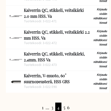
hinnat
Kirjaudu
Kaiverrin QC, stikkeli, veitsikärki
sisään
2.0 mm HSS, Va
nähdäksesi
Tuotekoodi: 3-022-471
hinnat
Kirjaudu
Kaiverrin QC, stikkeli, veitsikärki 2.2
sisään
mm HSS, Va
nähdäksesi
Tuotekoodi: 3-022-472
hinnat
Kirjaudu
Kaiverrin QC, stikkeli, veitsikärki,
sisään
2,4mm, HSS Va
nähdäksesi
Tuotekoodi: 3-022-473
hinnat
Kirjaudu
Kaiverrin, V-muoto, 60°
sisään
suurnopeusterä, HSS GRS
nähdäksesi
Tuotekoodi: 3-022-590
hinnat
1
...
3
4
5
6